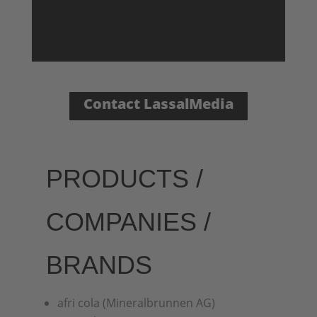
Contact LassalMedia
PRODUCTS /
COMPANIES /
BRANDS
afri cola (Mineralbrunnen AG)