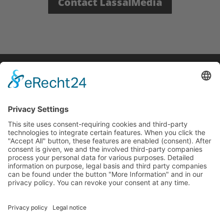
Contact LassalMedia
© 1997-2025 Lassal | Lassalmedia • Impressum |
Imprint